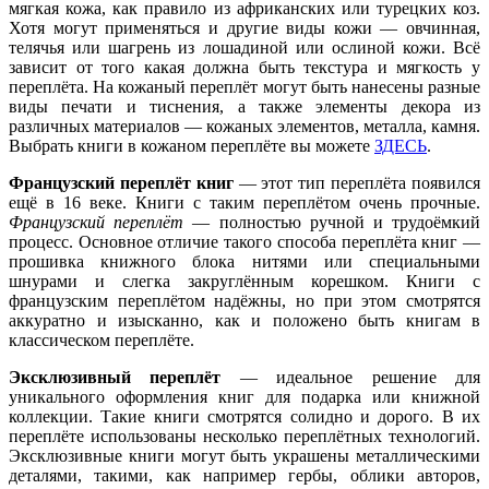
мягкая кожа, как правило из африканских или турецких коз.
Хотя могут применяться и другие виды кожи — овчинная,
телячья или шагрень из лошадиной или ослиной кожи. Всё
зависит от того какая должна быть текстура и мягкость у
переплёта. На кожаный переплёт могут быть нанесены разные
виды печати и тиснения, а также элементы декора из
различных материалов — кожаных элементов, металла, камня.
Выбрать книги в кожаном переплёте вы можете
ЗДЕСЬ
.
Французский переплёт книг
— этот тип переплёта появился
ещё в 16 веке. Книги с таким переплётом очень прочные.
Французский переплёт
— полностью ручной и трудоёмкий
процесс. Основное отличие такого способа переплёта книг —
прошивка книжного блока нитями или специальными
шнурами и слегка закруглённым корешком. Книги с
французским переплётом надёжны, но при этом смотрятся
аккуратно и изысканно, как и положено быть книгам в
классическом переплёте.
Эксклюзивный переплёт
— идеальное решение для
уникального оформления книг для подарка или книжной
коллекции. Такие книги смотрятся солидно и дорого. В их
переплёте использованы несколько переплётных технологий.
Эксклюзивные книги могут быть украшены металлическими
деталями, такими, как например гербы, облики авторов,